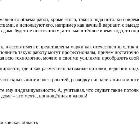
мального объёма работ, кроме этого, такого рода потолки совре
ствами, а используют его, например как дачный вариант, с выез
в доме будет не постоянным, а только в тёплое время года, то 
к, в ассортименте представлены марки как отечественных, так 
ыполнить такую работу могут профессионалы, причём достаточно
ная всю технологию, можно и своими усилиями преобразить свой
ировать, где и как разместить натяжные потолки, ведь они подхо
яют скрыть линии электросетей, разводку сигнализации и мно
 ему индивидуальности. А, учитывая, что служат такие потолки
 доме – это мечта, воплощённая в жизнь!
осковская область