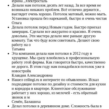
Ирина ,Электросталь
Делали нам потолок десять лет назад. За все время не
возникало никаких проблем. Всё отлично держится ,
выглядит очень хорошо. Потолок матовый, можно мыть.
Установка прошла без нареканий, быстро и очень чистая
Ольга
Делала потолок перед Новым годом. Быстро приехал
замерщик. Сделали все аккуратно и красиво. Я очень
довольна. Эти мастера делали мне раньше другую
комнату. Так что буду всем советовать. Делают свою
работу на о
Татьяна
Эта компания делала нам потолки в 2012 году в
хрущевке. Мы сразу влюбились в професиональную
работу этой фирмы. Как говорится быстро, качественно
не дорого. В этом году нам понадобился потолок уже в
новостройк
Клавдия Александровна
Нашел ceilingi.ru в интернете по объявлению. Искал
подходящие потолки по дизайну и стоимости для кухни
и коридора в квартире. Клиентское обслуживание
работает у них хорошо, из мелочей - есть обратный
звонок и м
Семён, Балашиха
Делал потолки в деревянном доме. Сложность была в