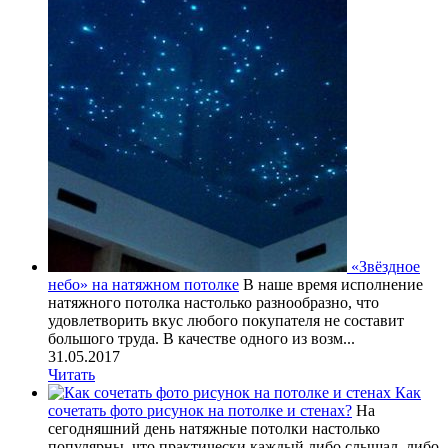
«Звёздное
небо» на натяжном потолке
В наше время исполнение
натяжного потолка настолько разнообразно, что
удовлетворить вкус любого покупателя не составит
большого труда. В качестве одного из возм...
31.05.2017
Читать
Как
сочетать фото рисунок на потолке и стенах?
На
сегодняшний день натяжные потолки настолько
популярны, что практически каждый либо слышал, либо