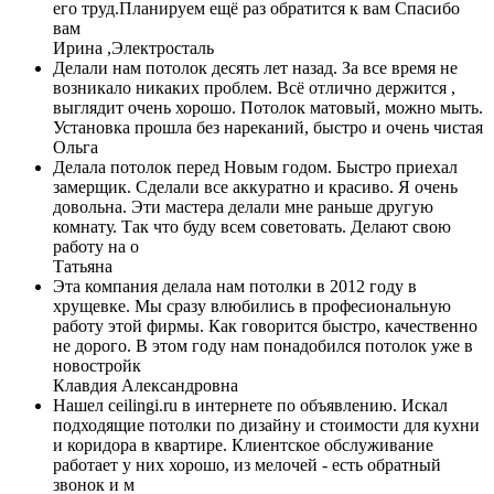
его труд.Планируем ещё раз обратится к вам Спасибо
вам
Ирина ,Электросталь
Делали нам потолок десять лет назад. За все время не
возникало никаких проблем. Всё отлично держится ,
выглядит очень хорошо. Потолок матовый, можно мыть.
Установка прошла без нареканий, быстро и очень чистая
Ольга
Делала потолок перед Новым годом. Быстро приехал
замерщик. Сделали все аккуратно и красиво. Я очень
довольна. Эти мастера делали мне раньше другую
комнату. Так что буду всем советовать. Делают свою
работу на о
Татьяна
Эта компания делала нам потолки в 2012 году в
хрущевке. Мы сразу влюбились в професиональную
работу этой фирмы. Как говорится быстро, качественно
не дорого. В этом году нам понадобился потолок уже в
новостройк
Клавдия Александровна
Нашел ceilingi.ru в интернете по объявлению. Искал
подходящие потолки по дизайну и стоимости для кухни
и коридора в квартире. Клиентское обслуживание
работает у них хорошо, из мелочей - есть обратный
звонок и м