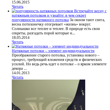
15.06.2015
Читать
Встречайте весну с
натяжным потолком и узнайте: в чем секрет
популярности натяжного потолка
За окном тают снега,
весна потихонечку отогревает «жизнь» вокруг.
Солнышко все теплее и теплее. В природе есть свои
секреты, разгадать порой которые н...
18.05.2014
Читать
Натяжные потолки – элемент индивидуальности
Преображение старого потолка, установка нового –
процесс, требующий вложения средств и физических
усилий. Но ведь речь идет о потолке – о ярком элементе
декора ...
14.01.2013
Читать